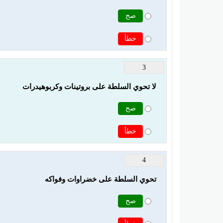
صح
خطأ
3
لا تحوي السلطة على بروتينات وكربوهيدرات
صح
خطأ
4
تحوي السلطة على خضراوات وفواكه
صح