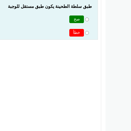
طبق سلطة الطحينة يكون طبق مستقل للوجبة
صح
خطأ