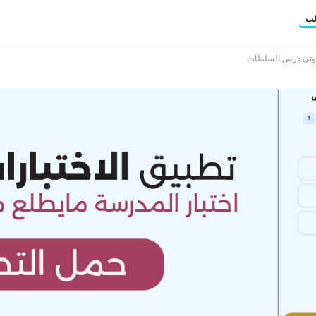
لب
تروني درس السلطات