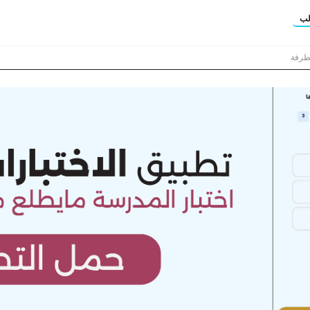
لب
تطرفة