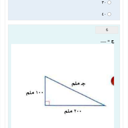
٣٠
٤٠
6
ج = .....