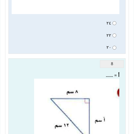
٢٤
٢٢
٢٠
8
أ = ......