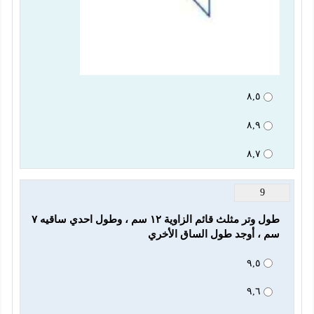
٨,٥
٨,٩
٨,٧
9
طول وتر مثلث قائم الزاوية ١٢ سم ، وطول احدي ساقيه ٧ 
سم ، أوجد طول الساق الأخري 
٩,٥
٩,٦