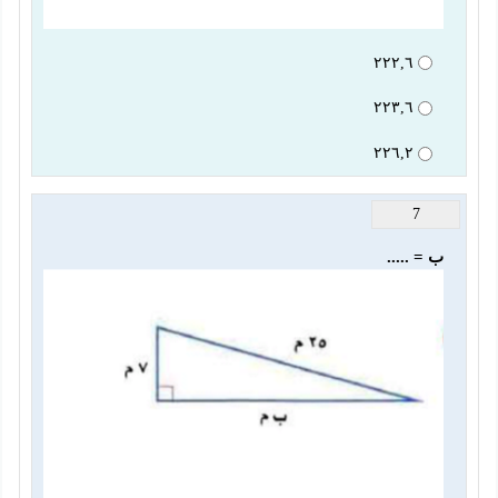
٢٢٢,٦
٢٢٣,٦
٢٢٦,٢
7
ب = .....