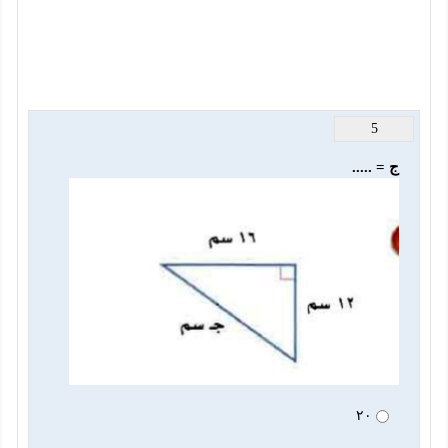
5
ج = .....
٢٠