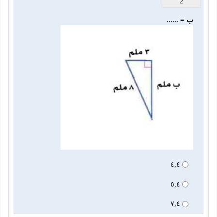
2
ب = ......
٤,٤
٥,٤
٧,٤