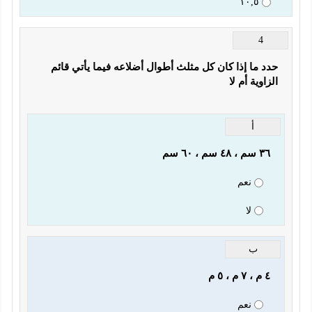
١٠,٥
4
حدد ما إذا كان كل مثلث أطوال أضلاعه فيما يأتي قائم 
الزاوية أم لا 
أ
٣٦ سم ، ٤٨ سم ، ٦٠ سم
نعم
لا
ب
٤ م ، ٧ م ، ٥ م
نعم