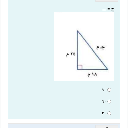
ج = ....
٩٠
٦٠
٣٠