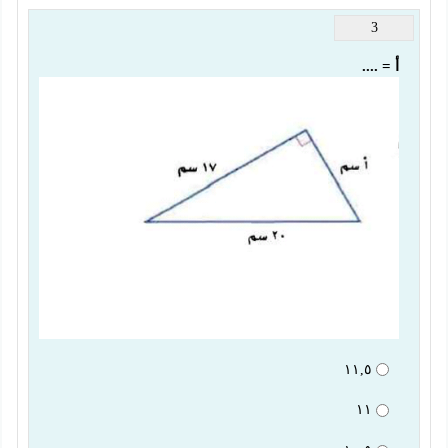
3
أ = ....
١١,٥
١١