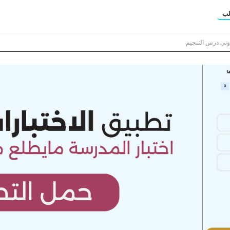
لب
روني درس التنجيم