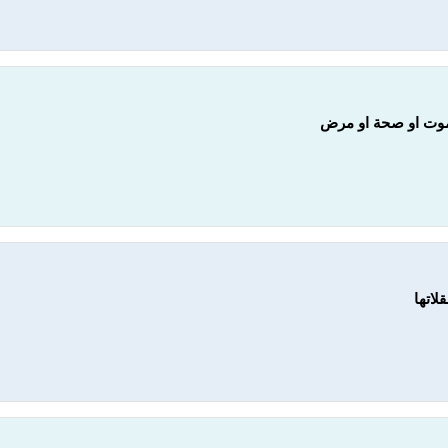
و موت او صحة او مرض
لاتها