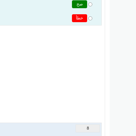
صح
خطأ
8