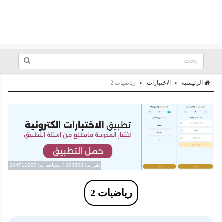
الرئيسية
»
الاختبارات
»
رياضيات 2
نقرات: 203808 / مشاهدات: 284711007
رياضيات 2