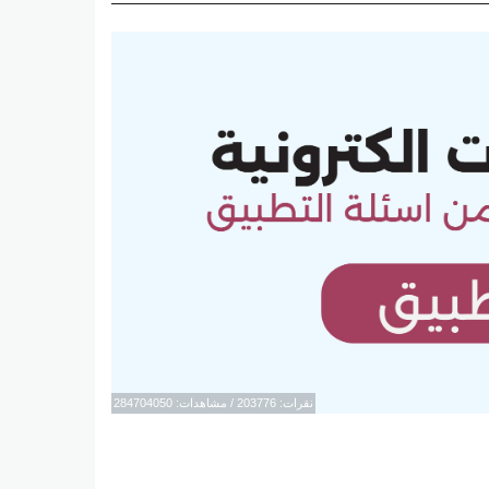
نقرات: 203776 / مشاهدات: 284704050