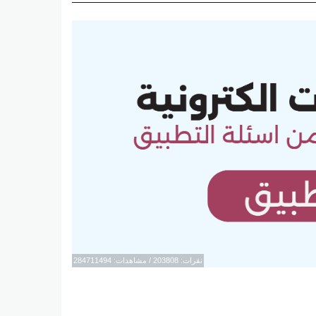
نقرات: 203808 / مشاهدات: 284711494