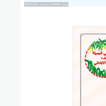
نقرات: 203808 / مشاهدات: 284711202