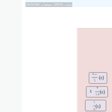
نقرات: 203791 / مشاهدات: 284707596