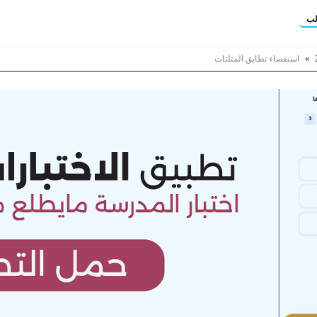
لب
»
استقصاء تطابق المثلثات