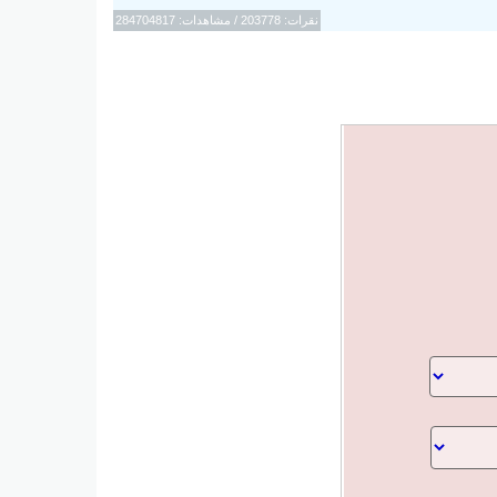
نقرات: 203778 / مشاهدات: 284704817