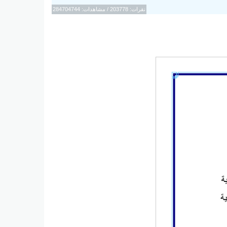
نقرات: 203778 / مشاهدات: 284704744