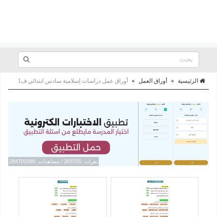
الرئيسية
»
أوراق العمل
»
أوراق عمل دراسات إسلامية سادس ابتدائي ف1
نقرات: 203755 / مشاهدات: 284701080