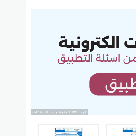
نقرات: 203789 / مشاهدات: 284707230