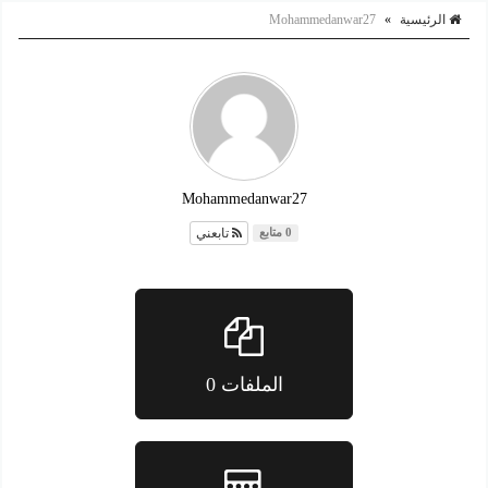
الرئيسية
»
Mohammedanwar27
Mohammedanwar27
تابعني
0 متابع
الملفات 0