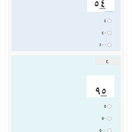
٤
٤٠
٤٠٠
ج
٥
٥٠
٥٠٠