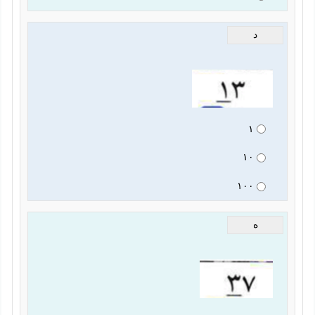
د
١
١٠
١٠٠
ه