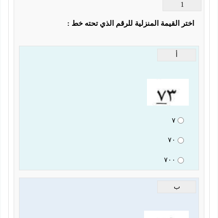
1
اختر القيمة المنزلية للرقم الذي تحته خط :
أ
٧
٧٠
٧٠٠
ب