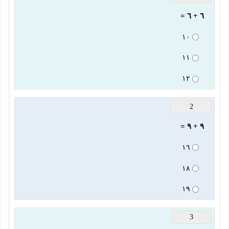
٦ + ٦ =
١٠
١١
١٢
2
٩ + ٩ =
١٦
١٨
١٩
3