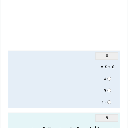
8
٤ + ٤ =
٨
٩
١٠
9