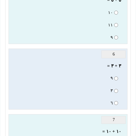
٥ + ٥ =
١٠
١١
٩
6
٣ + ٣ =
٩
٣
٦
7
١٠ + ١٠ =