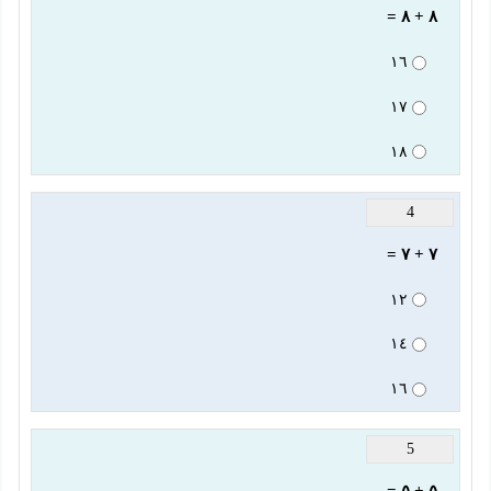
٨ + ٨ =
١٦
١٧
١٨
4
٧ + ٧ =
١٢
١٤
١٦
5