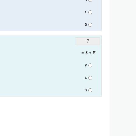
٤
٥
7
٣ + ٤ =
٧
٨
٩