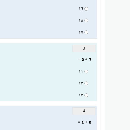
١٦
١٨
١٧
3
٦ + ٥ =
١١
١٢
١٣
4
٥ + ٤ =