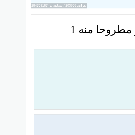
نقرات: 203805 / مشاهدات: 284709187