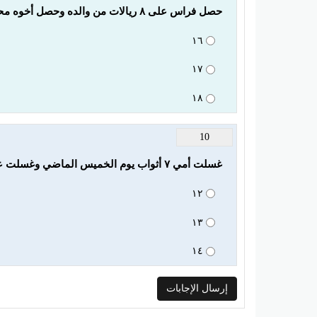
حصل فراس على ٨ ريالات من والده وحصل أخوه محمود على أكثر من ذلك بريال ، اكتب جملة عددية تبين النقود التي حصل عليها الاثنان ؟
١٦
١٧
١٨
10
غسلت أمي ٧ أثواب يوم الخميس الماضي وغسلت عددا أقل من ذلك بثوب واحد يوم الجمعة ، اكتب جملة عددية تبين عدد الأثواب التي غسلتها أمي في اليومين ؟
١٢
١٣
١٤