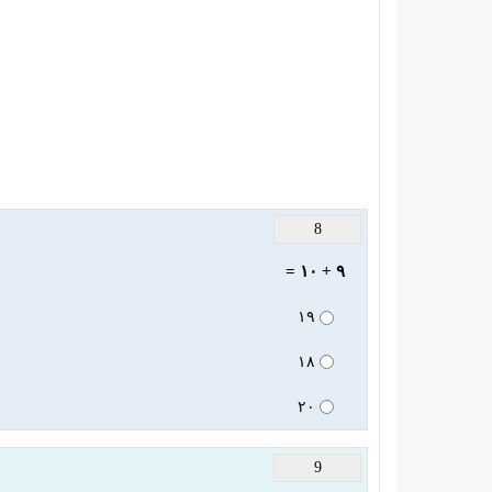
8
٩ + ١٠ =
١٩
١٨
٢٠
9