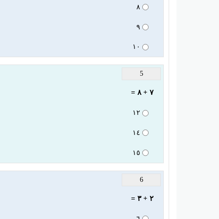
٨
٩
١٠
5
٧ + ٨ =
١٢
١٤
١٥
6
٢ + ٣ =
٦