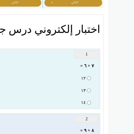
اختبار إلكتروني درس جمع العدد 
1
٧ + ٦ =
١٢
١٣
١٤
2
٨ + ٩ =