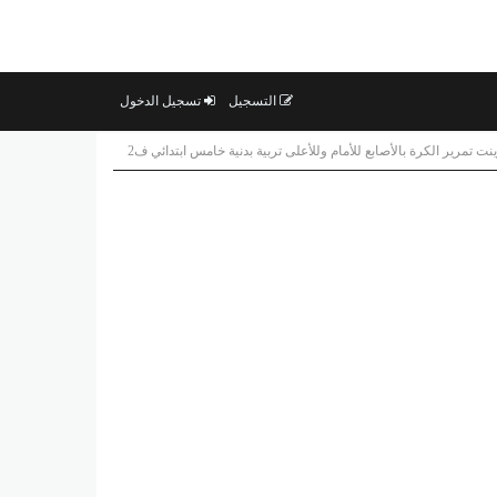
التسجيل
تسجيل الدخول
 تمرير الكرة بالأصابع للأمام وللأعلى تربية بدنية خامس ابتدائي ف2