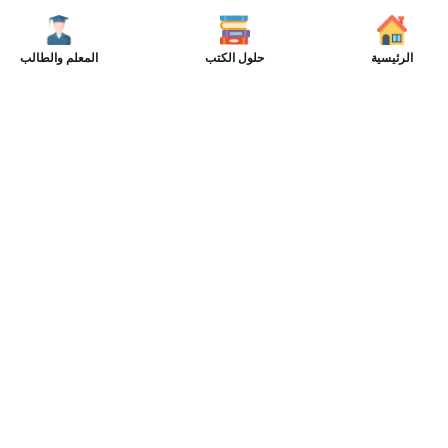
الرئيسية
حلول الكتب
المعلم والطالب