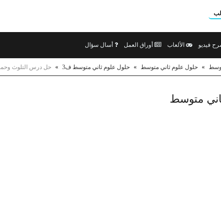
لب
ح فيديو
الألعاب
أوراق العمل
أسال سؤال
توسط
»
حلول علوم ثاني متوسط
»
حلول علوم ثاني متوسط ف3
»
حل درس التلوث وحماية
ثاني متوسط