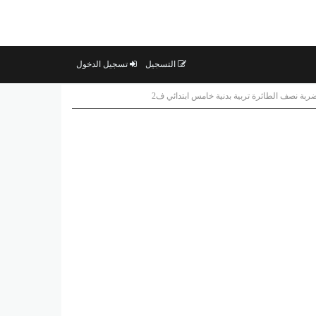
التسجيل
تسجيل الدخول
ضربة نصف الطائرة تربية بدنية خامس ابتدائي ف2