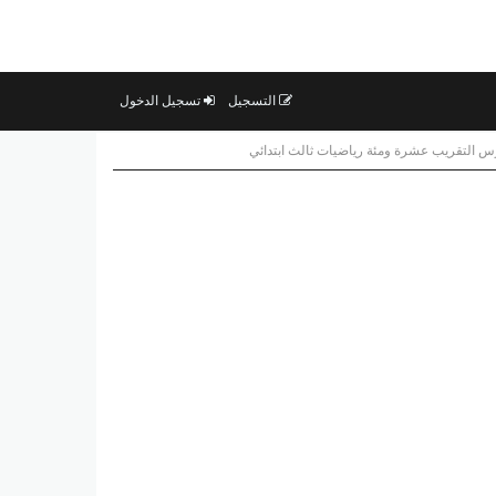
التسجيل
تسجيل الدخول
 التقريب عشرة ومئة رياضيات ثالث ابتدائي