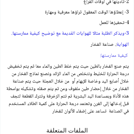
2-تأديتها في أوقات الفراغ
3- إعطاؤها الوقت المعقول ثراؤها معرفية ومهارة
4-تحفيزها للعمل
3-ويذكر الطلبة مثالا للهوايات القديمة مع توضيح كيفية ممارستها.
الهواية
:. صناعة الفخار
كيفية ممارستها:
يتم صنع الفخار بالطين حيث يتم خلط الطين والماء معا ثم يتم تخفيض
درجة الحرارة للخليط ونتخلص من الماء الزائد ونصنع نماذج الفخار من
خلال أصابع اليد وخاصة الإبهام أو من خلال العجلة حيث يتم صناعة
الفخار من خلال إحضار طين ملفوف ومن ثم يتم صقله وتشكيله بواسطة
هذه الأداة وبمساعدة اليد البشرية ثم تتم الزخرفة وتترك القطعة لتجف
قبل إدخالها إلى الفرن وتعتمد درجة الحرارة على كمية الطلاء المستخدم
في الصناعة تساعد على إضفاء الألوان للفخار
الملفات المتعلقة