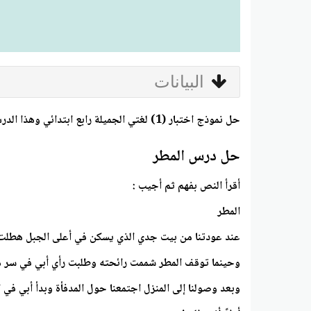
البيانات
حل نموذج اختبار (1) لغتي الجميلة رابع ابتدائي وهذا الدرس يحوي على حل درس المطر والتدريبات المتعلقة بالقصة التي يسردها الأب للابناء والمعلومات القيمة التي قدمها .
حل درس المطر
أقرأ النص بفهم ثم أجيب :
المطر
عند عودتنا من بيت جدي الذي يسكن في أعلى الجبل هطلت ع
وحينما توقف المطر شممت رائحته وطلبت رأي أبي في سر هذه 
وبعد وصولنا إلى المنزل اجتمعنا حول المدفأة وبدأ أبي في 