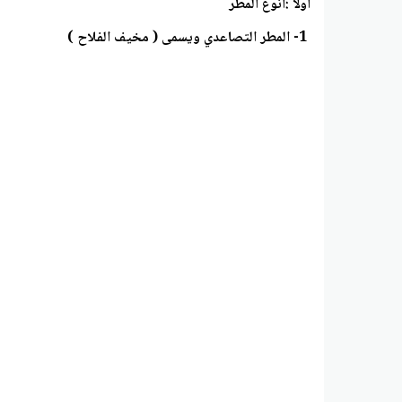
أولاً :أنوع المطر
1- المطر التصاعدي ويسمى ( مخيف الفلاح )