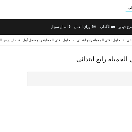
لب
ح فيديو
الألعاب
أوراق العمل
أسال سؤال
ائي
»
حلول لغتي الجميلة رابع ابتدائي
»
حلول لغتي الجملية رابع فصل أول
»
حل درس المطر نموذج ا