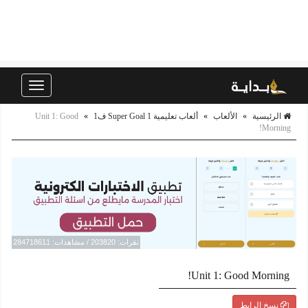
Toggle
navigation
الرئيسية
»
الألعاب
»
ألعاب تعليمية Super Goal 1 ف1
»
Unit 1: Good
Morning!
نقرات: 203820 / مشاهدات: 284718611
Unit 1: Good Morning!
نسخ الرابط