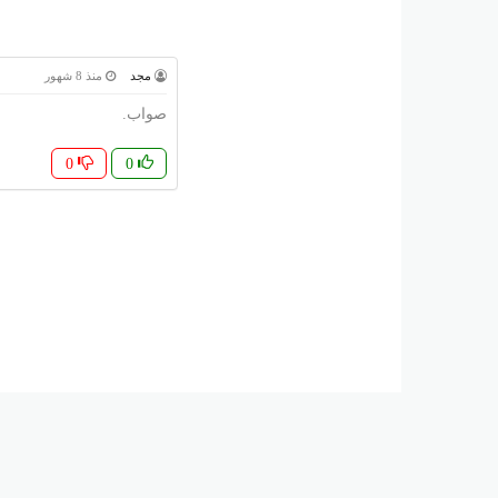
مجد
منذ 8 شهور
صواب.
0
0