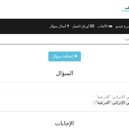
لب
ح فيديو
الألعاب
أوراق العمل
أسال سؤال
ية" :
إضافة سؤال
السؤال
 الإثرائي "الدرعية" :
 الإثرائي "الدرعية" :
الإجابات