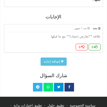
الإجابات
مجد
منذ 7 شهور
علاقة **تعارض (تضاد)** مع ما قبلها.
0
0
إضافة إجابة
شارك السؤال
سياسية الخصوصية
-
تطبيق حلول
-
تطبيق اختبارات بداية
-