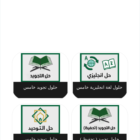
حلول لغة انجليزية خامس
حلول تجويد خامس
حلول تجويد ( تحفيظ )
حلول توحيد خامس