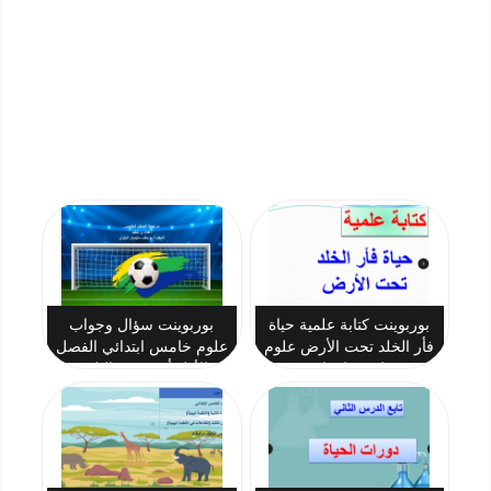
بوربوينت كتابة علمية حياة
بوربوينت سؤال وجواب
فأر الخلد تحت الأرض علوم
علوم خامس ابتدائي الفصل
خامس ابتدائي
الأول أ. يوسف البلوي