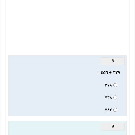
8
٣٢٧ + ٤٥٦ =
٣٧٨
٧٣٨
٧٨٣
9