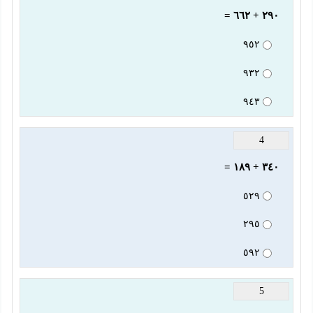
٢٩٠ + ٦٦٢ =
٩٥٢
٩٣٢
٩٤٣
4
٣٤٠ + ١٨٩ =
٥٢٩
٢٩٥
٥٩٢
5