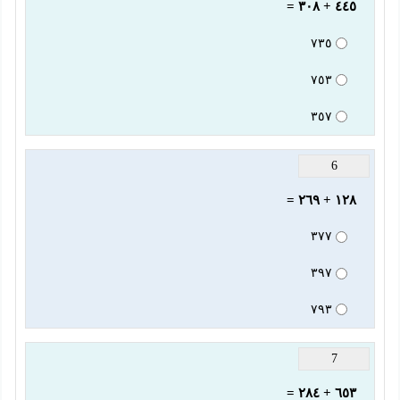
٤٤٥ + ٣٠٨ =
٧٣٥
٧٥٣
٣٥٧
6
١٢٨ + ٢٦٩ =
٣٧٧
٣٩٧
٧٩٣
7
٦٥٣ + ٢٨٤ =