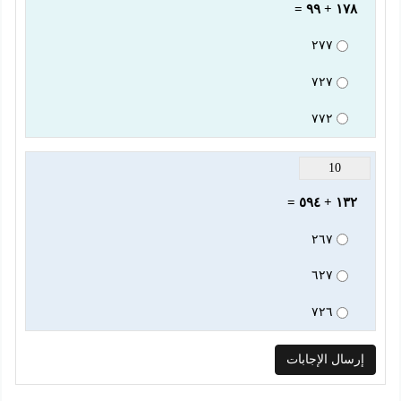
١٧٨ + ٩٩ =
٢٧٧
٧٢٧
٧٧٢
10
١٣٢ + ٥٩٤ =
٢٦٧
٦٢٧
٧٢٦