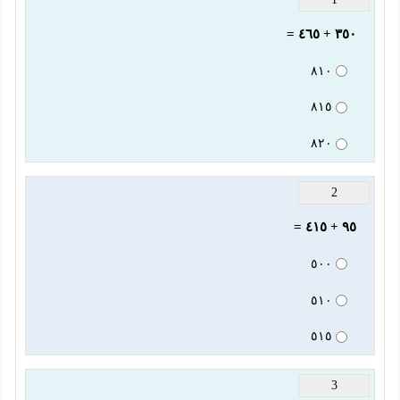
٣٥٠ + ٤٦٥ =
٨١٠
٨١٥
٨٢٠
2
٩٥ + ٤١٥ =
٥٠٠
٥١٠
٥١٥
3