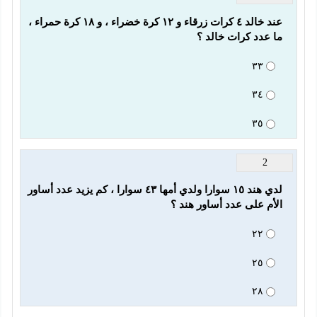
عند خالد ٤ كرات زرقاء و ١٢ كرة خضراء ، و ١٨ كرة حمراء ، 
ما عدد كرات خالد ؟
٣٣
٣٤
٣٥
2
لدي هند ١٥ سوارا ولدي أمها ٤٣ سوارا ، كم يزيد عدد أساور 
الأم على عدد أساور هند ؟
٢٢
٢٥
٢٨