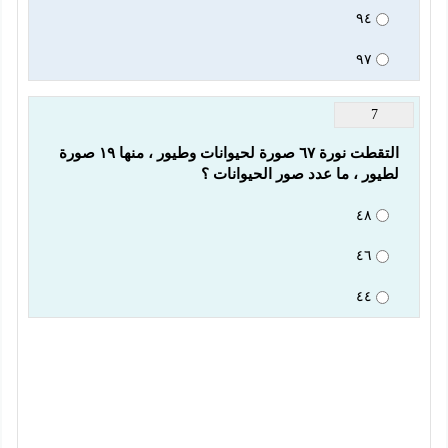
٩٤
٩٧
7
التقطت نورة ٦٧ صورة لحيوانات وطيور ، منها ١٩ صورة 
لطيور ، ما عدد صور الحيوانات ؟
٤٨
٤٦
٤٤