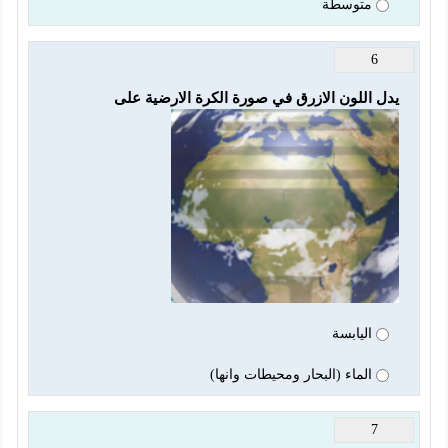
متوسطة
6
يدل اللون الازرق في صورة الكرة الارضية على
اليابسة
الماء (البحار ومحيطات وانها)
7