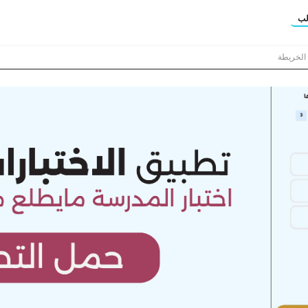
لب
 الخريطة