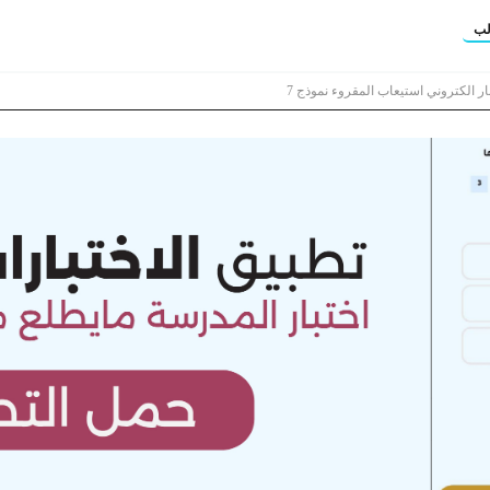
لب
ار الكتروني استيعاب المقروء نموذج 7