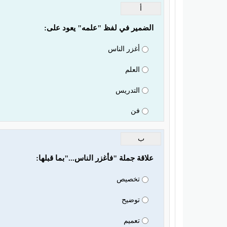
أ
الضمير في لفظ "علمه" يعود على:
أغزر الناس
العلم
التدريس
فن
ب
علاقة جملة "فأغزر الناس..."بما قبلها:
تخصيص
توضيح
تعميم