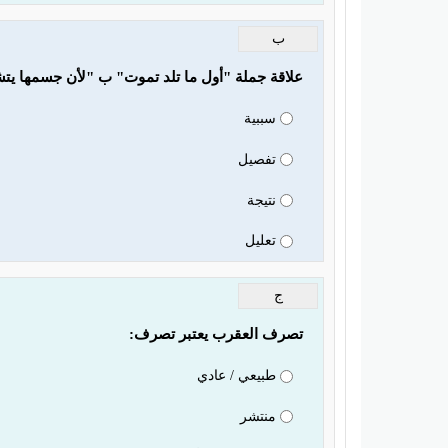
ب
علاقة جملة "أول ما تلد تموت" ب "لأن جسمها يت
سببية
تفصيل
نتيجة
تعليل
ج
تصرف العقرب يعتبر تصرف:
طبيعي / عادي
منتشر