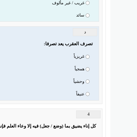
غريب / غير مألوف
سائد
د
تصرف العقرب يعد تصرفا:
غريزياً
همجياً
وحشياً
عنيفاً
4
كل إناء يضيق بما (وضع / جعل) فيه إلا وعاء العلم فإن