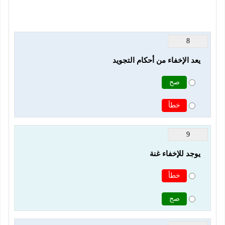
8
يعد الإخفاء من أحكام التجويد
صح
خطأ
9
يوجد للإخفاء غنة
خطأ
صح