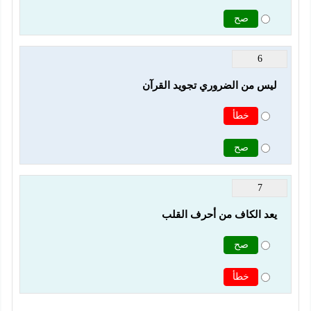
صح
6
ليس من الضروري تجويد القرآن
خطأ
صح
7
يعد الكاف من أحرف القلب
صح
خطأ