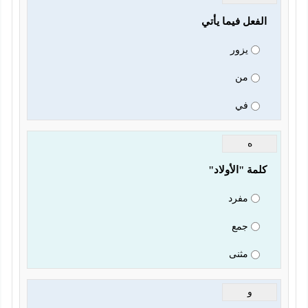
الفعل فيما يأتي
يزور
من
في
ه
كلمة "الأولاد"
مفرد
جمع
مثنى
و