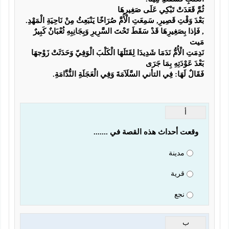
ثُمَّ قَعَدَتْ تَبْكِي عَلَى صَغِيرِهَا
بَعْدَ وَقْتِ قَصِيرِ, سَمِعَتِ الْأُمَّ صُرَاخًا يَنْبَعِثُ مِنْ نَاحِيَةِ الْمَهْدِ.
, فَإذا بِصَغِيرِهَا قَدْ سَقَطَ تَحْتَ السَّرِيرِ وَبِجَانِبِهِ ثُعْبَانٌ كَبِيرٌ 
مَيت
نَدِمَتِ الْأُمُّ نَدَمَا شَدِيدَا لِقَتَلَهَا الْكَلْبَ الْوَفِيّ وَحَدَثَتْ زَوْجهَا 
بَعْدَ عَوْدَتِهِ بِمَا جَرَى 
فَقَالٌ لَهَا: فِي التأني السَّلَاَمَةَ وَفِي الْعَجَلَةِ النُّدَّامَةِ.
أ
وقعت أحداث هذه القصة في .......
مدينة
قرية
نجع
ب