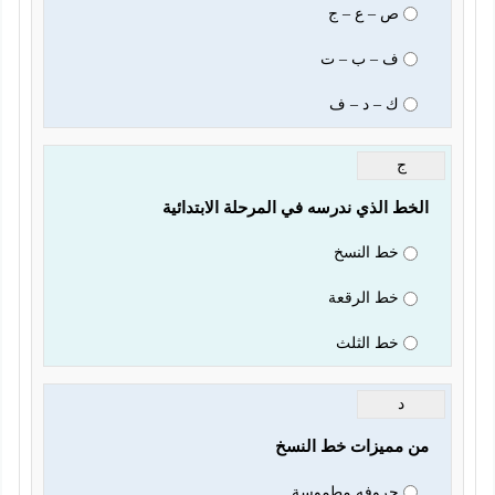
ص – ع – ج
ف – ب – ت
ك – د – ف
ج
الخط الذي ندرسه في المرحلة الابتدائية
خط النسخ
خط الرقعة
خط الثلث
د
من مميزات خط النسخ
حروفه مطموسة