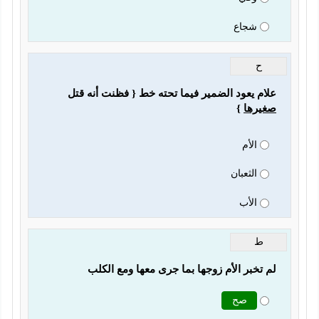
شجاع
ح
علام يعود الضمير فيما تحته خط { فظنت أنه قتل 
صغيرها
 }
الأم
الثعبان
الأب
ط
لم تخبر الأم زوجها بما جرى معها ومع الكلب
صح