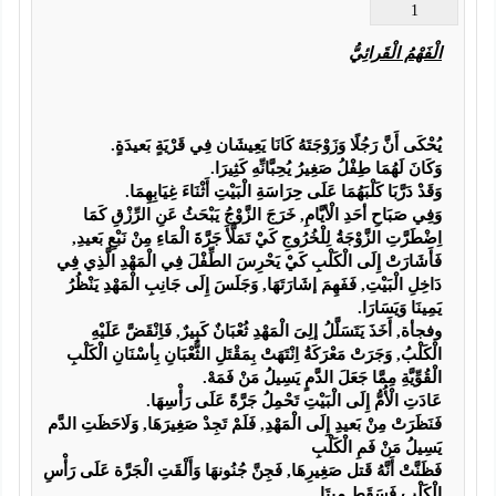
1
الْفَهْمُ الْقَرائِيُّ
يُحْكَى أَنَّ رَجُلًا وَزَوْجَتَهُ كَانَا يَعِيشَان فِي قَرْيَةٍ بَعيدَةٍ.
وَكَانَ لَهُمَا طِفْلُ صَغِيرُ يُحِبَّانِّهِ كَثِيرَا.
وَقَدْ دَرَّبَا كَلْبَهُمَا عَلَى حِرَاسَةِ الْبَيْتِ أَثْنَاءَ غِيَابِهِمَا.
وَفِي صَبَاحِ أحَدِ الْأيَّامِ, خَرَجَ الزَّوْجُ يَبْحَثُ عَنِ الرِّزْقِ كَمَا 
اِضْطَرَّتِ الزَّوْجَةُ لِلْخُرُوجِ كَيْ تَمَلَّأَ جَرَّةَ الْمَاءِ مِنْ نَبْعِ بَعيدِ, 
فَأَشَارَتْ إِلَى الْكَلْبِ كَيْ يَحْرِسَ الطِّفْلَ فِي الْمَهْدِ الَّذِي فِي 
دَاخِلِ الْبَيْتِ, فَفَهِمَ إشَارَتَهَا, وَجَلَسَ إِلَى جَانِبِ الْمَهْدِ يَنْظُرُ 
يَمِينَا وَيَسَارَا.
وفجأة, أَخَذَ يَتَسَلَّلُ إلِىَ الْمَهْدِ ثُعْبَانٌ كَبِيرٌ, فَاِنْقَضَّ عَلَيْهِ 
الْكَلْبُ, وَجَرَتْ مَعْرَكَةُ اِنْتَهَتْ بِمَقْتَلِ الثُّعْبَانِ بِأسْنَانِ الْكَلْبِ 
الْقُوِّيَّةِ مِمَّا جَعَلَ الدَّمٍ يَسِيلُ مَنْ فَمَهْ.
عَادَتِ الْأُمُّ إِلَى الْبَيْتِ تَحْمِلُ جَرَّةً عَلَى رَأْسِهَا.
فَنَظَرَتْ مِنْ بَعيدِ إِلَى الْمَهْدِ, فَلَمْ تَجِدْ صَغِيرَهَا, وَلَاحَظَتِ الدَّم 
يَسِيلُ مَنْ فَمِ الْكَلْبِ
فَظَنَّتْ أَنَّهُ قَتل صَغِيرِهَا, فَجِنَّ جُنُونهَا وَأَلْقَتِ الْجَرَّة عَلَى رَأْسِ 
الْكَلْبِ فَسَقَطِ مِيتَا.