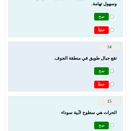
وسهول تهامة.
صح
خطأ
14
تقع جبال طويق في منطقة الجوف.
صح
خطأ
15
الحرات هي سطوح لآبية سوداء
صح