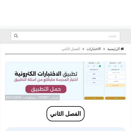
الرئيسية
»
الاختبارات
»
الفصل الثاني
نقرات: 203807 / مشاهدات: 284710660
الفصل الثاني