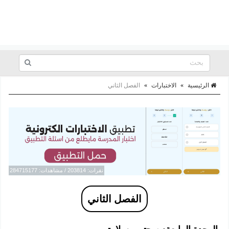
الرئيسية
»
الاختبارات
»
الفصل الثاني
نقرات: 203814 / مشاهدات: 284715177
الفصل الثاني