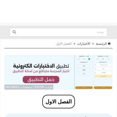
الرئيسية
»
الاختبارات
»
الفصل الاول
نقرات: 203796 / مشاهدات: 284708563
الفصل الاول