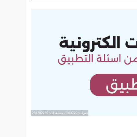
نقرات: 203770 / مشاهدات: 284702759