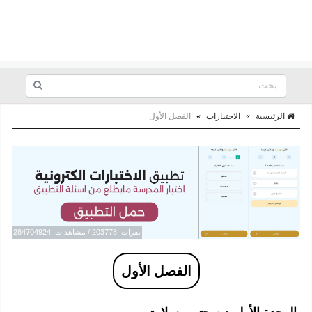
الرئيسية
»
الاختبارات
»
الفصل الأول
نقرات: 203778 / مشاهدات: 284704924
الفصل الأول