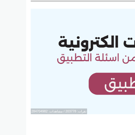
نقرات: 203778 / مشاهدات: 284704982