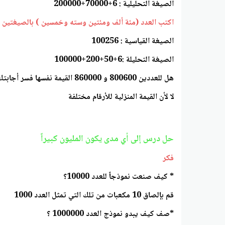
الصيغة التحليلية : 6+70000+200000
اكتب العدد (مئة ألف ومئتين وسته وخمسين ) بالصيغتين ال
الصيغة القياسية : 100256
الصيغة التحليلة :6+50+200+100000
هل للعددين 800600 و 860000 القيمة نفسها فسر أجابتك ؟
لا لأن القيمة المنزلية للأرقام مختلفة
حل درس إلى أي مدى يكون المليون كبيراً
فكر
* كيف صنعت نموذجاً للعدد 10000؟
قم بإلصاق 10 مكعبات من تلك التي تمثل العدد 1000
*صف كيف يبدو نموذج العدد 1000000 ؟