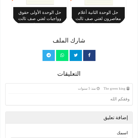
حل الوحدة الثانية أعلام
حل الوحدة الأولى حقوق
معاصرون لغتي صف ثالث
وواجبات لغتي صف ثالث
متوسط
متوسط
شارك الملف
التعليقات
The green king
منذ 5 سنوات
وفقكم الله
إضافة تعليق
اسمك