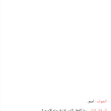
الجواب :
اسم .
السؤال الثاني :
ما الفعل الذي اشتق منه الاسم ؟