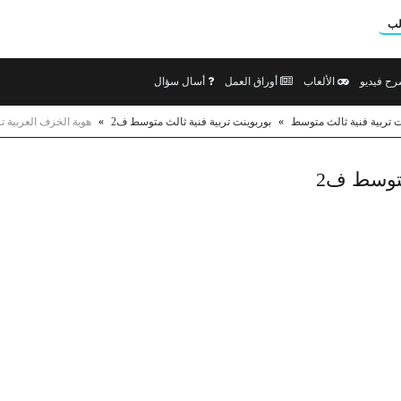
لب
ح فيديو
الألعاب
أوراق العمل
أسال سؤال
ت تربية فنية ثالث متوسط
»
بوربوينت تربية فنية ثالث متوسط ف2
»
هوية الخزف العربية ت
متوسط ف2