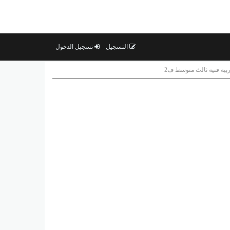
التسجيل
تسجيل الدخول
ربية فنية ثالث متوسط ف2