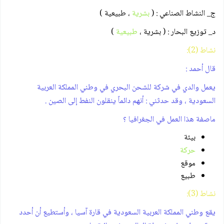
ج_ النشاط الصناعي : (
بشرية
، طبيعية )
د_ توزيع البحار : ( بشرية ،
طبيعية
)
نشاط (2):
قال أحمد :
يعمل والدي في شركة للشحن البحري في وطني المملكة العربية
السعودية ، وقد حدثني : أنهم دائماً ينقلون النفط إلى الصين .
ماصفة هذا العمل في الجغرافيا ؟
بيئة
حركة
موقع
طبيع
نشاط (3):
يقع وطني المملكة العربية السعودية في قارة آسيا ، وأستطيع أن أحدد