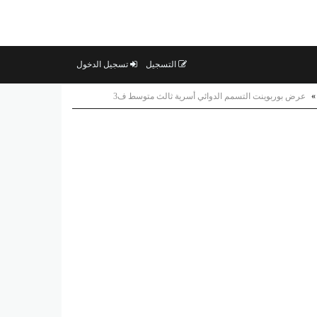
التسجيل
تسجيل الدخول
»
عرض بوربوينت التسمم الدوائي أسرية ثالث متوسط ف3